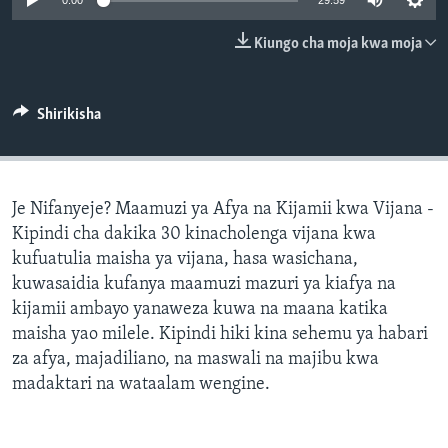
0:00
29:59
Kiungo cha moja kwa moja
Shirikisha
Je Nifanyeje? Maamuzi ya Afya na Kijamii kwa Vijana -
Kipindi cha dakika 30 kinacholenga vijana kwa
kufuatulia maisha ya vijana, hasa wasichana,
kuwasaidia kufanya maamuzi mazuri ya kiafya na
kijamii ambayo yanaweza kuwa na maana katika
maisha yao milele. Kipindi hiki kina sehemu ya habari
za afya, majadiliano, na maswali na majibu kwa
madaktari na wataalam wengine.