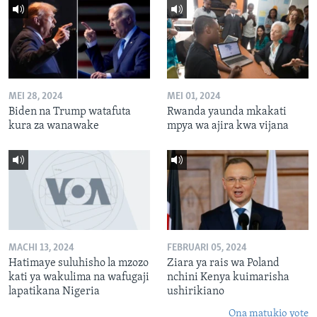
MEI 28, 2024
MEI 01, 2024
Biden na Trump watafuta
Rwanda yaunda mkakati
kura za wanawake
mpya wa ajira kwa vijana
MACHI 13, 2024
FEBRUARI 05, 2024
Hatimaye suluhisho la mzozo
Ziara ya rais wa Poland
kati ya wakulima na wafugaji
nchini Kenya kuimarisha
lapatikana Nigeria
ushirikiano
Ona matukio yote