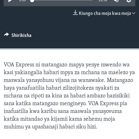
0:00
29:59
Kiungo cha moja kwa moja
Shirikisha
VOA Express ni matangazo mapya yenye mwendo wa
kasi yakiangalia habari mpya za mchana na maelezo ya
maswala yanayohusu vijana na wanawake. Matangazo
haya yanafuatilia habari zilizojitokeza nyakati za
mchana na ripoti za kina za habari ambazo hazisikiki
sana katika matangazo mengineyo. VOA Express pia
inafuatilia kwa karibu sana maswala yanayovuma
katika mitandao ya kijamii kama sehemu moja
muhimu ya upashanaji habari siku hizi.