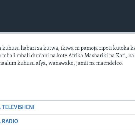
 kuhusu habari za kutwa, ikiwa ni pamoja ripoti kutoka 
mbali mbali duniani na kote Afrika Mashariki na Kati, na 
 maalum kuhusu afya, wanawake, jamii na maendeleo.
A TELEVISHENI
A RADIO