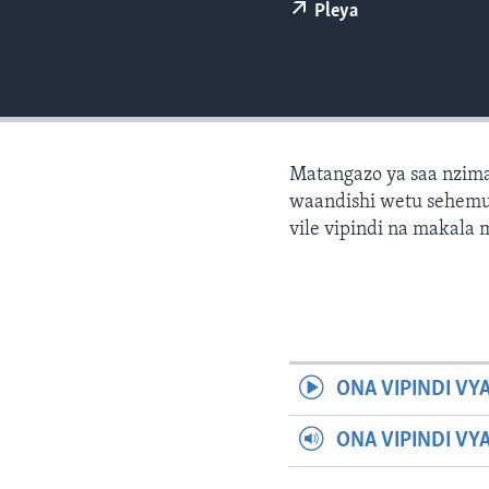
Pleya
Matangazo ya saa nzima
waandishi wetu sehemu 
vile vipindi na makala
ONA VIPINDI VY
ONA VIPINDI VY