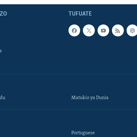
ZO
TUFUATE
s
ndu
Matukio ya Dunia
Portuguese