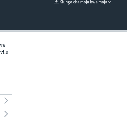
Kiungo cha moja kwa moja
EMBED
kwa
vile