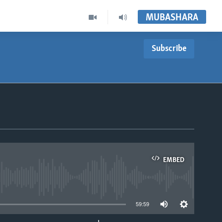
MUBASHARA
Subscribe
EMBED
able
59:59