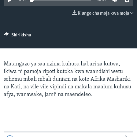
0:00
30:00
Kiungo cha moja kwa moja
Shirikisha
Matangazo ya saa nzima kuhusu habari za kutwa,
ikiwa ni pamoja ripoti kutoka kwa waandishi wetu
sehemu mbali mbali duniani na kote Afrika Mashariki
na Kati, na vile vile vipindi na makala maalum kuhusu
afya, wanawake, jamii na maendeleo.