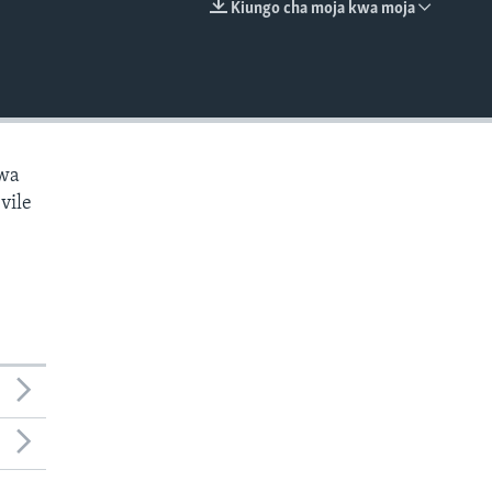
Kiungo cha moja kwa moja
EMBED
kwa
vile