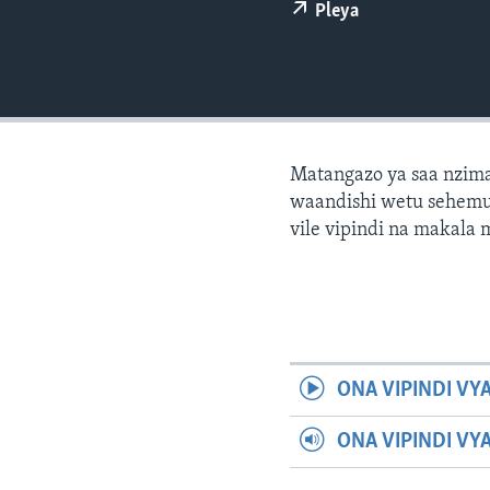
Pleya
Matangazo ya saa nzima
waandishi wetu sehemu 
vile vipindi na makala
ONA VIPINDI VY
ONA VIPINDI VY