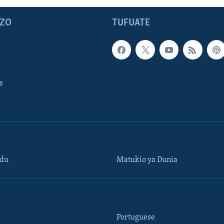
ZO
TUFUATE
s
ndu
Matukio ya Dunia
Portuguese