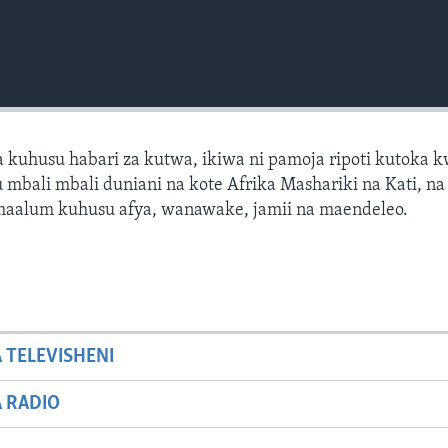
 kuhusu habari za kutwa, ikiwa ni pamoja ripoti kutoka 
mbali mbali duniani na kote Afrika Mashariki na Kati, na 
 maalum kuhusu afya, wanawake, jamii na maendeleo.
A TELEVISHENI
A RADIO