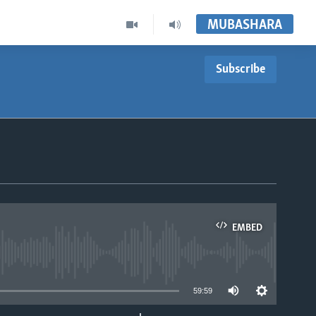
MUBASHARA
Subscribe
EMBED
able
59:59