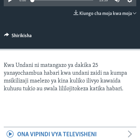
0:00
29:59
Kiungo cha moja kwa moja
Shirikisha
Kwa Undani ni matangazo ya dakika 25
yanayochambua habari kwa undani zaidi na kumpa
msikilizaji maelezo ya kina kuliko ilivyo kawaida
kuhusu tukio au swala lililojitokeza katika habari.
ONA VIPINDI VYA TELEVISHENI