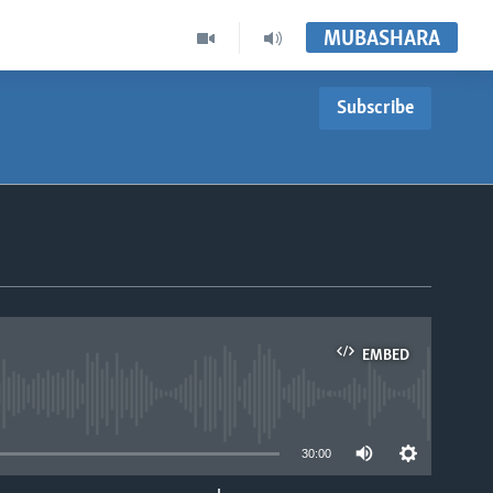
MUBASHARA
Subscribe
EMBED
able
30:00