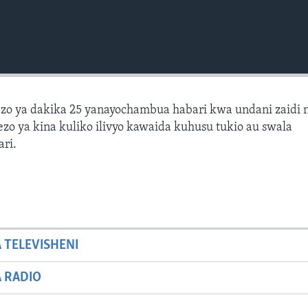
zo ya dakika 25 yanayochambua habari kwa undani zaidi 
zo ya kina kuliko ilivyo kawaida kuhusu tukio au swala
ari.
A TELEVISHENI
A RADIO