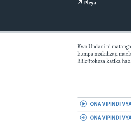
Pleya
Kwa Undani ni matanga
kumpa msikilizaji maele
lililojitokeza katika hab
ONA VIPINDI VY
ONA VIPINDI VY