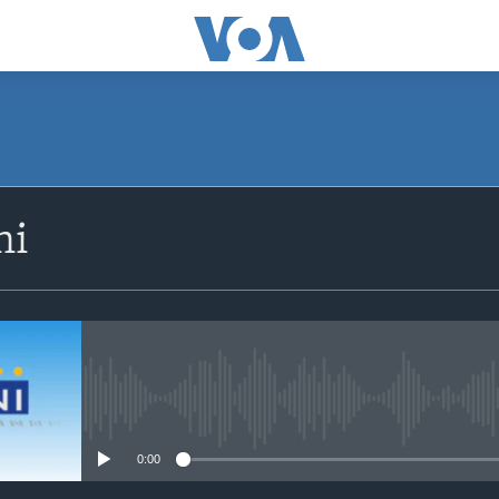
SUBSCRIBE
ni
Apple Podcasts
Subscribe
No media source currently avail
0:00