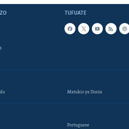
ZO
TUFUATE
s
ndu
Matukio ya Dunia
Portuguese