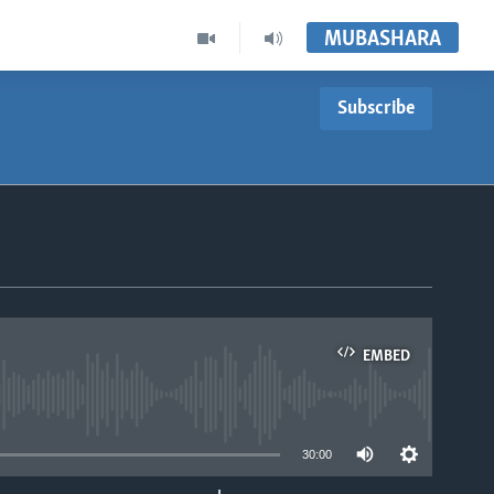
MUBASHARA
Subscribe
EMBED
able
30:00