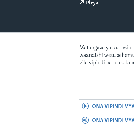
Pleya
Matangazo ya saa nzima
waandishi wetu sehemu 
vile vipindi na makala
ONA VIPINDI VY
ONA VIPINDI VY