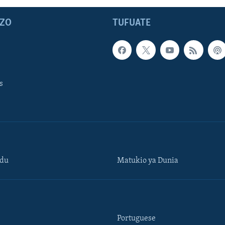
ZO
TUFUATE
s
ndu
Matukio ya Dunia
Portuguese