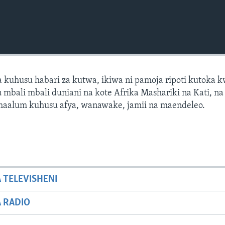
 kuhusu habari za kutwa, ikiwa ni pamoja ripoti kutoka 
mbali mbali duniani na kote Afrika Mashariki na Kati, na 
 maalum kuhusu afya, wanawake, jamii na maendeleo.
A TELEVISHENI
A RADIO