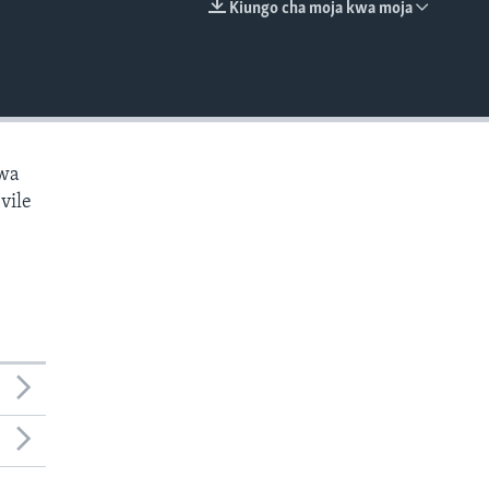
Kiungo cha moja kwa moja
EMBED
kwa
vile