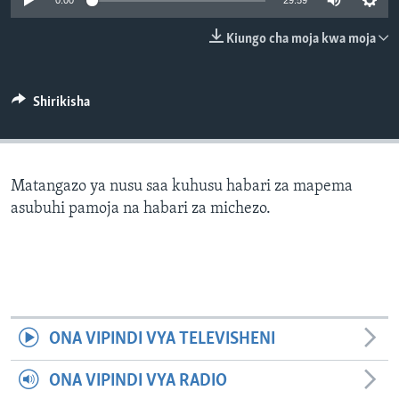
0:00
29:59
Kiungo cha moja kwa moja
Shirikisha
Matangazo ya nusu saa kuhusu habari za mapema
asubuhi pamoja na habari za michezo.
ONA VIPINDI VYA TELEVISHENI
ONA VIPINDI VYA RADIO