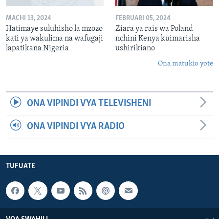
MACHI 13, 2024
FEBRUARI 05, 2024
Hatimaye suluhisho la mzozo
Ziara ya rais wa Poland
kati ya wakulima na wafugaji
nchini Kenya kuimarisha
lapatikana Nigeria
ushirikiano
Ona matukio yote
ONA VIPINDI VYA TELEVISHENI
ONA VIPINDI VYA RADIO
TUFUATE