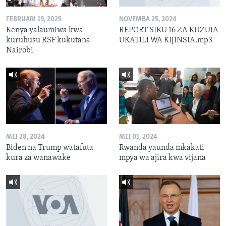
FEBRUARI 19, 2025
NOVEMBA 25, 2024
Kenya yalaumiwa kwa
REPORT SIKU 16 ZA KUZUIA
kuruhusu RSF kukutana
UKATILI WA KIJINSIA.mp3
Nairobi
MEI 28, 2024
MEI 01, 2024
Biden na Trump watafuta
Rwanda yaunda mkakati
kura za wanawake
mpya wa ajira kwa vijana