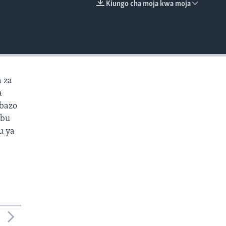
Kiungo cha moja kwa moja
EMBED
 za
a
mbazo
ibu
u ya