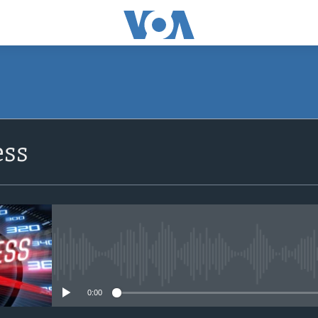
SUBSCRIBE
ss
Apple Podcasts
Subscribe
No media source currently avail
0:00