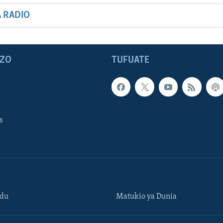
A RADIO
ZO
TUFUATE
s
ndu
Matukio ya Dunia