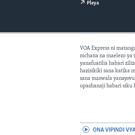
Pleya
VOA Express ni matang
mchana na maelezo ya 
yanafuatilia habari zil
hazisikiki sana katika 
sana maswala yanayovu
upashanaji habari siku h
ONA VIPINDI VY