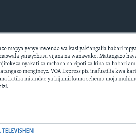
azo mapya yenye mwendo wa kasi yakiangalia habari mpya
maswala yanayohusu vijana na wanawake. Matangazo hay
izojitokeza nyakati za mchana na ripoti za kina za habari a
matangazo mengineyo. VOA Express pia inafuatilia kwa kar
ma katika mitandao ya kijamii kama sehemu moja muhim
izi.
A TELEVISHENI