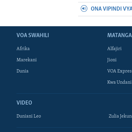
ONA VIPINDI VY
VOA SWAHILI
MATANGA
Afrika
Alfajiri
Marekani
Jioni
Dunia
VOA Expres
Kwa Undani
VIDEO
Duniani Leo
Zulia Jeku