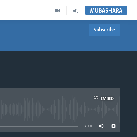
MUBASHARA
Subscribe
EMBED
able
30:00