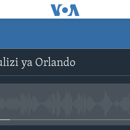
izi ya Orlando
No media source currently avail