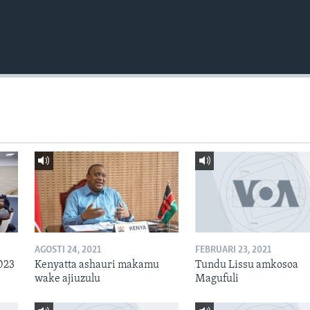
AGOSTI 24, 2021
FEBRUARI 23, 2021
023
Kenyatta ashauri makamu
Tundu Lissu amkosoa
wake ajiuzulu
Magufuli