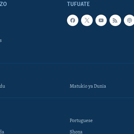
ZO
TUFUATE
s
ndu
Matukio ya Dunia
Portuguese
da
Shona