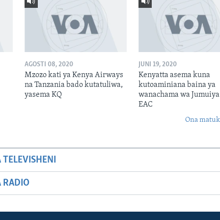
AGOSTI 08, 2020
JUNI 19, 2020
Mzozo kati ya Kenya Airways
Kenyatta asema kuna
na Tanzania bado kutatuliwa,
kutoaminiana baina ya
yasema KQ
wanachama wa Jumuiya
EAC
Ona matuki
A TELEVISHENI
A RADIO