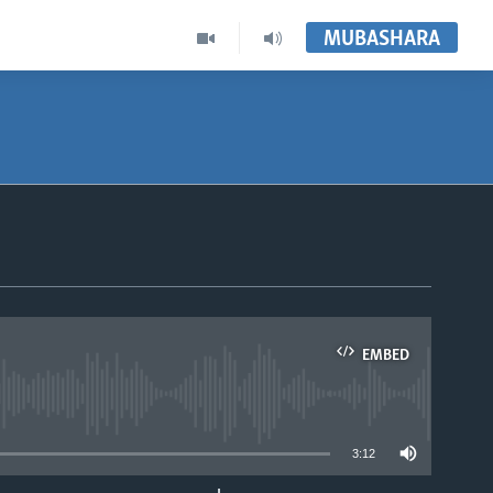
MUBASHARA
EMBED
able
3:12