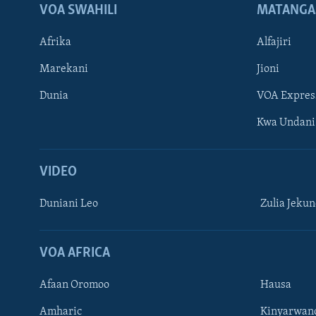
VOA SWAHILI
MATANGA
Afrika
Alfajiri
Marekani
Jioni
Dunia
VOA Expres
Kwa Undani
VIDEO
Duniani Leo
Zulia Jeku
VOA AFRICA
Afaan Oromoo
Hausa
Amharic
Kinyarwan