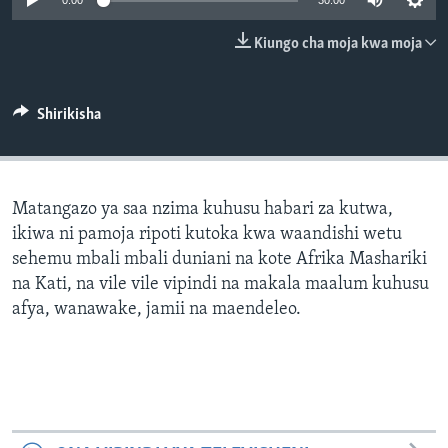
0:00
30:00
Kiungo cha moja kwa moja
Shirikisha
Matangazo ya saa nzima kuhusu habari za kutwa,
ikiwa ni pamoja ripoti kutoka kwa waandishi wetu
sehemu mbali mbali duniani na kote Afrika Mashariki
na Kati, na vile vile vipindi na makala maalum kuhusu
afya, wanawake, jamii na maendeleo.