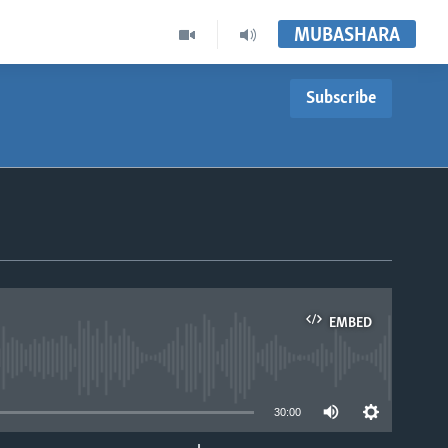
MUBASHARA
Subscribe
EMBED
able
30:00