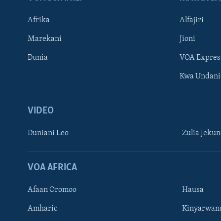
Afrika
Alfajiri
Marekani
Jioni
Dunia
VOA Expres
Kwa Undani
VIDEO
Duniani Leo
Zulia Jeku
VOA AFRICA
Afaan Oromoo
Hausa
Amharic
Kinyarwan