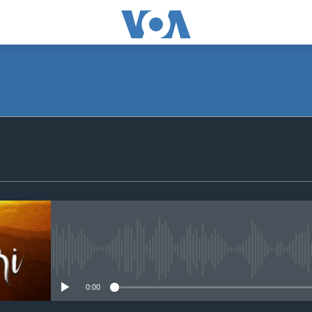
SUBSCRIBE
Apple Podcasts
Subscribe
No media source currently avail
0:00