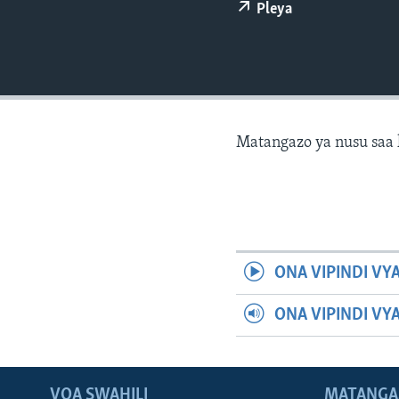
Pleya
Matangazo ya nusu saa 
ONA VIPINDI VY
ONA VIPINDI VY
VOA SWAHILI
MATANGA