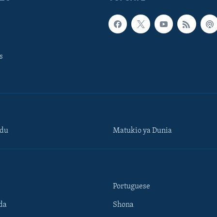
s
ndu
Matukio ya Dunia
Portuguese
da
Shona