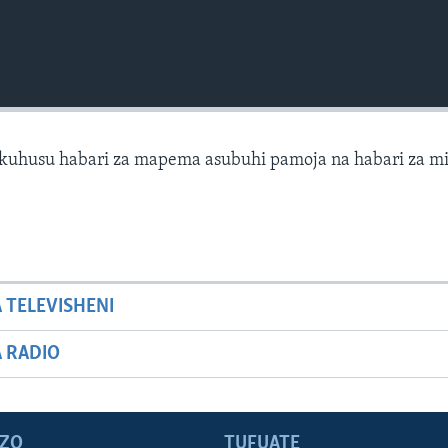
kuhusu habari za mapema asubuhi pamoja na habari za mi
A TELEVISHENI
A RADIO
ZO
TUFUATE