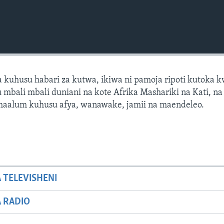
 kuhusu habari za kutwa, ikiwa ni pamoja ripoti kutoka 
mbali mbali duniani na kote Afrika Mashariki na Kati, na 
 maalum kuhusu afya, wanawake, jamii na maendeleo.
A TELEVISHENI
A RADIO