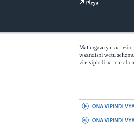
Pleya
Matangazo ya saa nzima
waandishi wetu sehemu 
vile vipindi na makala
ONA VIPINDI VY
ONA VIPINDI VY