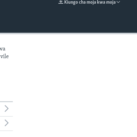
Kiungo cha moja kwa moja
EMBED
kwa
vile