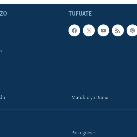
ZO
TUFUATE
s
ndu
Matukio ya Dunia
Portuguese