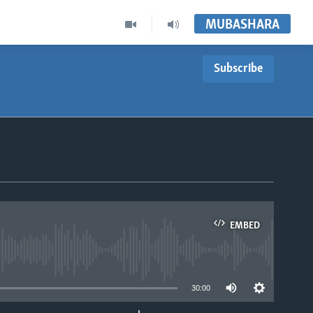
MUBASHARA
Subscribe
EMBED
able
30:00