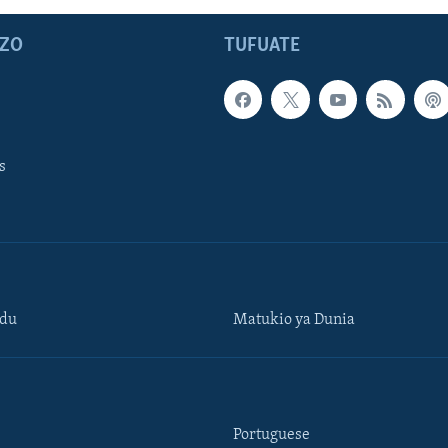
ZO
TUFUATE
s
ndu
Matukio ya Dunia
Portuguese