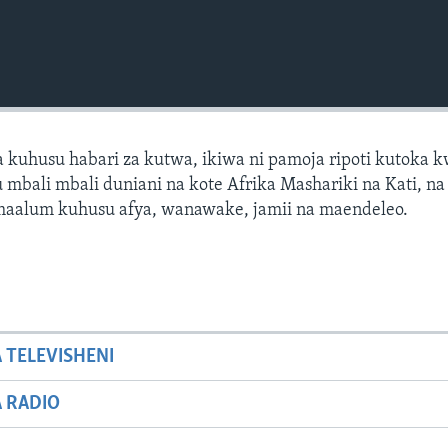
 kuhusu habari za kutwa, ikiwa ni pamoja ripoti kutoka 
mbali mbali duniani na kote Afrika Mashariki na Kati, na 
 maalum kuhusu afya, wanawake, jamii na maendeleo.
A TELEVISHENI
A RADIO