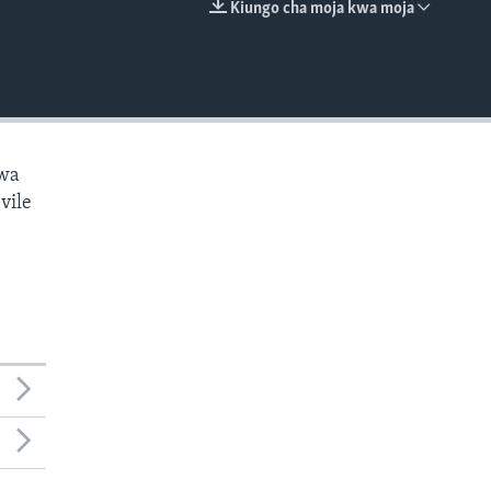
Kiungo cha moja kwa moja
EMBED
kwa
vile