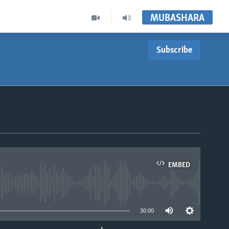
MUBASHARA
Subscribe
EMBED
able
30:00