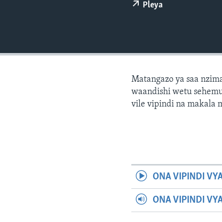
Pleya
Matangazo ya saa nzima
waandishi wetu sehemu 
vile vipindi na makala
ONA VIPINDI VY
ONA VIPINDI VY