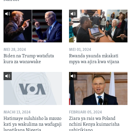
MEI 28, 2024
MEI 01, 2024
Biden na Trump watafuta
Rwanda yaunda mkakati
kura za wanawake
mpya wa ajira kwa vijana
MACHI 13, 2024
FEBRUARI 05, 2024
Hatimaye suluhisho la mzozo
Ziara ya rais wa Poland
kati ya wakulima na wafugaji
nchini Kenya kuimarisha
lapatikana Nigeria
ushirikiano