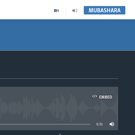
MUBASHARA
EMBED
able
6:31