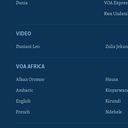
Dunia
VOA Expres
Kwa Undani
VIDEO
Duniani Leo
Zulia Jeku
VOA AFRICA
Afaan Oromoo
Hausa
Amharic
Kinyarwan
English
Kirundi
French
Ndebele
TUFUATE