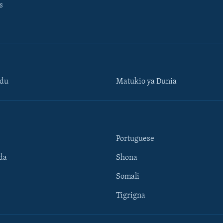
s
ndu
Matukio ya Dunia
Portuguese
da
Shona
Somali
Tigrigna