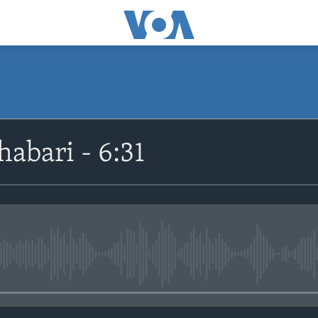
habari - 6:31
No media source currently avail