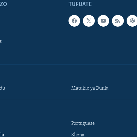
ZO
TUFUATE
s
ndu
Matukio ya Dunia
Portuguese
da
Shona