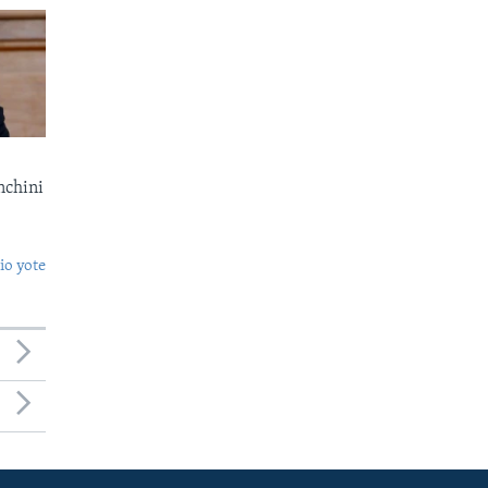
nchini
o yote