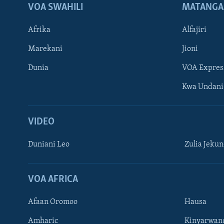
VOA SWAHILI
MATANGA
Afrika
Alfajiri
Marekani
Jioni
Dunia
VOA Expres
Kwa Undani
VIDEO
Duniani Leo
Zulia Jeku
VOA AFRICA
Afaan Oromoo
Hausa
Amharic
Kinyarwan