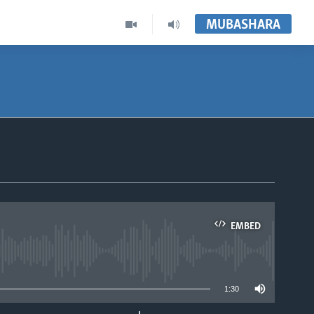
MUBASHARA
EMBED
able
1:30