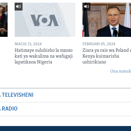
MACHI 13, 2024
FEBRUARI 05, 2024
Hatimaye suluhisho la mzozo
Ziara ya rais wa Poland 
kati ya wakulima na wafugaji
Kenya kuimarisha
lapatikana Nigeria
ushirikiano
Ona matuki
A TELEVISHENI
A RADIO