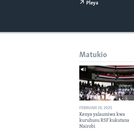
Pleya
Matukio
FEBRUARI 19, 2025
Kenya yalaumiwa kwa
kuruhusu RSF kukutana
Nairobi