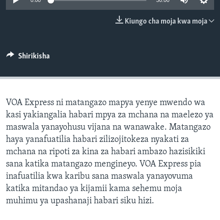
0:00
30:00
Kiungo cha moja kwa moja
Shirikisha
VOA Express ni matangazo mapya yenye mwendo wa
kasi yakiangalia habari mpya za mchana na maelezo ya
maswala yanayohusu vijana na wanawake. Matangazo
haya yanafuatilia habari zilizojitokeza nyakati za
mchana na ripoti za kina za habari ambazo hazisikiki
sana katika matangazo mengineyo. VOA Express pia
inafuatilia kwa karibu sana maswala yanayovuma
katika mitandao ya kijamii kama sehemu moja
muhimu ya upashanaji habari siku hizi.