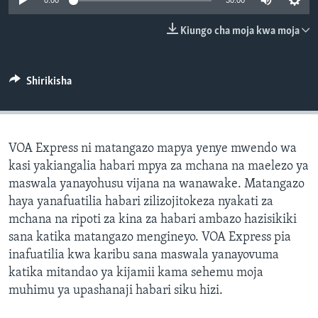
0:00
30:00
Kiungo cha moja kwa moja
Shirikisha
VOA Express ni matangazo mapya yenye mwendo wa
kasi yakiangalia habari mpya za mchana na maelezo ya
maswala yanayohusu vijana na wanawake. Matangazo
haya yanafuatilia habari zilizojitokeza nyakati za
mchana na ripoti za kina za habari ambazo hazisikiki
sana katika matangazo mengineyo. VOA Express pia
inafuatilia kwa karibu sana maswala yanayovuma
katika mitandao ya kijamii kama sehemu moja
muhimu ya upashanaji habari siku hizi.