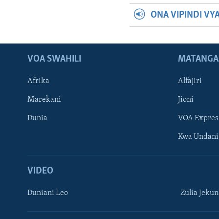
ONA VIPINDI VY
VOA SWAHILI
MATANGA
Afrika
Alfajiri
Marekani
Jioni
Dunia
VOA Expres
Kwa Undani
VIDEO
Duniani Leo
Zulia Jeku