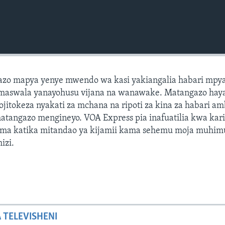
azo mapya yenye mwendo wa kasi yakiangalia habari mpya
maswala yanayohusu vijana na wanawake. Matangazo hay
izojitokeza nyakati za mchana na ripoti za kina za habari a
matangazo mengineyo. VOA Express pia inafuatilia kwa kar
ma katika mitandao ya kijamii kama sehemu moja muhim
izi.
A TELEVISHENI