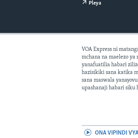
Pleya
VOA Express ni matang
mchana na maelezo ya 
yanafuatilia habari zil
hazisikiki sana katika 
sana maswala yanayovu
upashanaji habari siku h
ONA VIPINDI VY