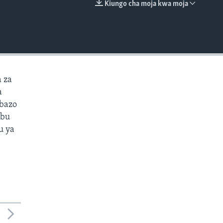
Kiungo cha moja kwa moja
EMBED
 za
a
mbazo
ibu
u ya