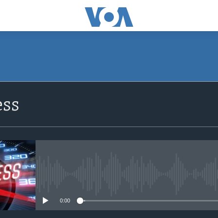
SUBSCRIBE
ss
Apple Podcasts
Subscribe
No media source currently avail
0:00