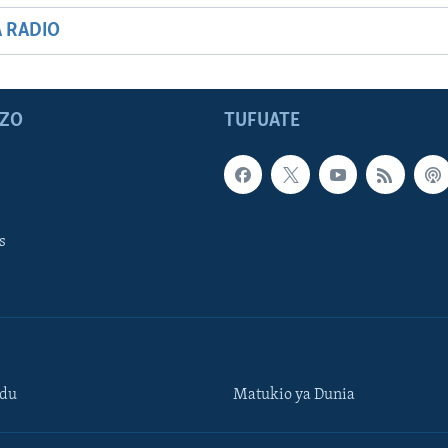
A RADIO
ZO
TUFUATE
s
ndu
Matukio ya Dunia