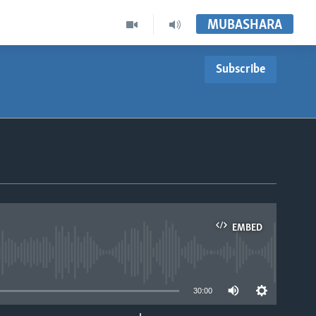
MUBASHARA
Subscribe
EMBED
able
30:00