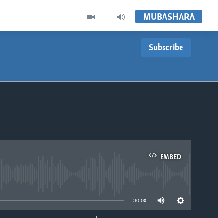
MUBASHARA
Subscribe
EMBED
able
30:00