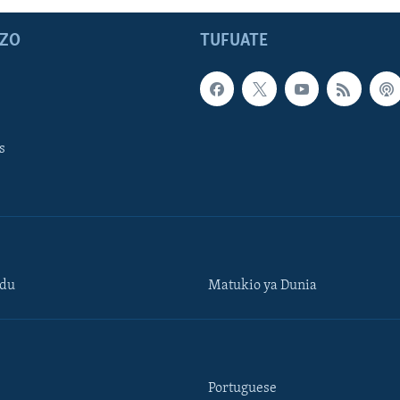
ZO
TUFUATE
s
ndu
Matukio ya Dunia
Portuguese