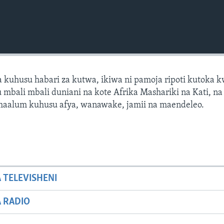
 kuhusu habari za kutwa, ikiwa ni pamoja ripoti kutoka 
mbali mbali duniani na kote Afrika Mashariki na Kati, na 
 maalum kuhusu afya, wanawake, jamii na maendeleo.
A TELEVISHENI
A RADIO