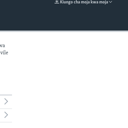
Kiungo cha moja kwa moja
EMBED
kwa
vile