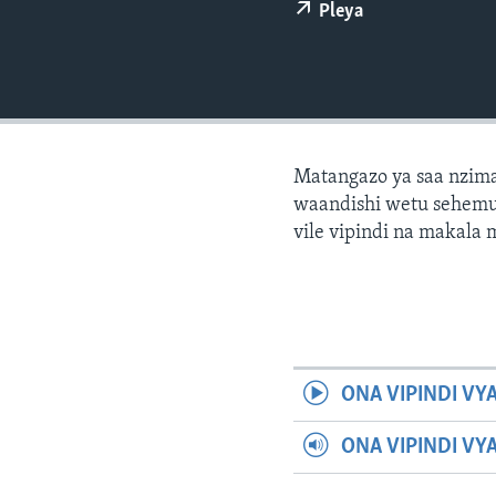
Pleya
Matangazo ya saa nzima
waandishi wetu sehemu 
vile vipindi na makala
ONA VIPINDI VY
ONA VIPINDI VY