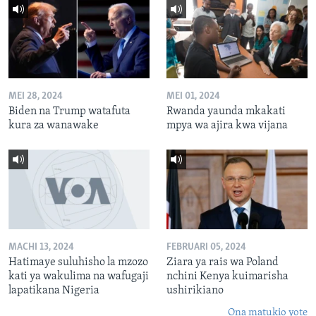
MEI 28, 2024
MEI 01, 2024
Biden na Trump watafuta
Rwanda yaunda mkakati
kura za wanawake
mpya wa ajira kwa vijana
MACHI 13, 2024
FEBRUARI 05, 2024
Hatimaye suluhisho la mzozo
Ziara ya rais wa Poland
kati ya wakulima na wafugaji
nchini Kenya kuimarisha
lapatikana Nigeria
ushirikiano
Ona matukio yote