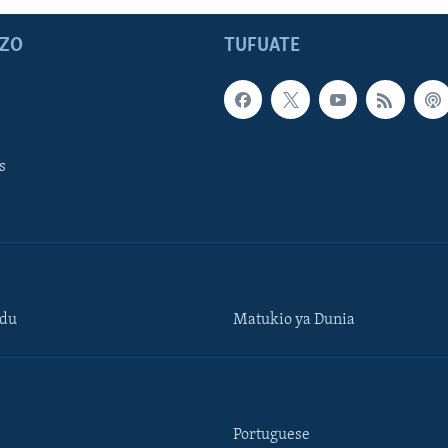
ZO
TUFUATE
s
ndu
Matukio ya Dunia
Portuguese