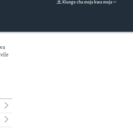
Kiungo cha moja kwa moja
EMBED
kwa
vile