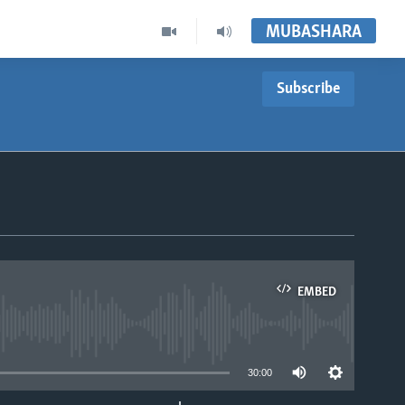
MUBASHARA
Subscribe
EMBED
able
30:00