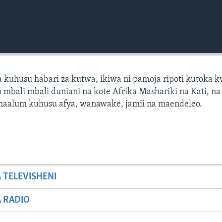
 kuhusu habari za kutwa, ikiwa ni pamoja ripoti kutoka 
mbali mbali duniani na kote Afrika Mashariki na Kati, na 
 maalum kuhusu afya, wanawake, jamii na maendeleo.
A TELEVISHENI
A RADIO