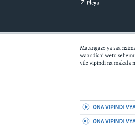
Pleya
Matangazo ya saa nzima
waandishi wetu sehemu 
vile vipindi na makala
ONA VIPINDI VY
ONA VIPINDI VY