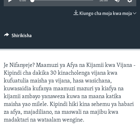
0:00
30:00
Kiungo cha moja kwa moja
Shirikisha
Je Nifanyeje? Maamuzi ya Afya na Kijamii kwa Vijana -
Kipindi cha dakika 30 kinacholenga vijana kwa
kufuatulia maisha ya vijana, hasa wasichana,
kuwasaidia kufanya maamuzi mazuri ya kiafya na
kijamii ambayo yanaweza kuwa na maana katika
maisha yao milele. Kipindi hiki kina sehemu ya habari
za afya, majadiliano, na maswali na majibu kwa
madaktari na wataalam wengine.