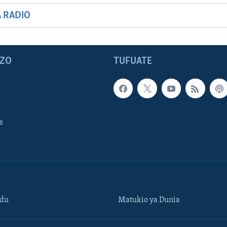
A RADIO
ZO
TUFUATE
s
ndu
Matukio ya Dunia