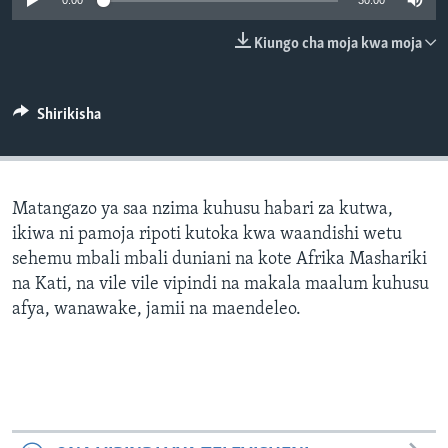
0:00
30:00
Kiungo cha moja kwa moja
Shirikisha
Matangazo ya saa nzima kuhusu habari za kutwa,
ikiwa ni pamoja ripoti kutoka kwa waandishi wetu
sehemu mbali mbali duniani na kote Afrika Mashariki
na Kati, na vile vile vipindi na makala maalum kuhusu
afya, wanawake, jamii na maendeleo.