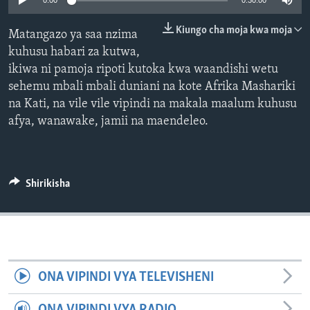
0:00
0:30:00
Kiungo cha moja kwa moja
Matangazo ya saa nzima
kuhusu habari za kutwa,
ikiwa ni pamoja ripoti kutoka kwa waandishi wetu
sehemu mbali mbali duniani na kote Afrika Mashariki
na Kati, na vile vile vipindi na makala maalum kuhusu
afya, wanawake, jamii na maendeleo.
Shirikisha
ONA VIPINDI VYA TELEVISHENI