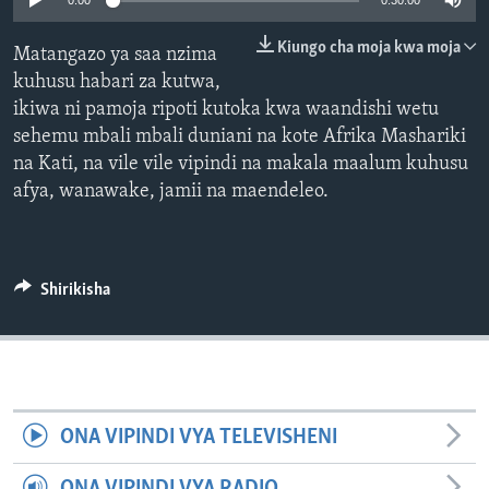
0:00
0:30:00
Kiungo cha moja kwa moja
Matangazo ya saa nzima
kuhusu habari za kutwa,
ikiwa ni pamoja ripoti kutoka kwa waandishi wetu
sehemu mbali mbali duniani na kote Afrika Mashariki
na Kati, na vile vile vipindi na makala maalum kuhusu
afya, wanawake, jamii na maendeleo.
Shirikisha
ONA VIPINDI VYA TELEVISHENI