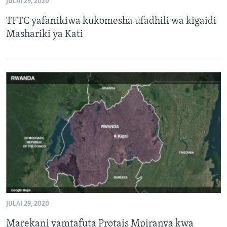
JULAI 29, 2020
TFTC yafanikiwa kukomesha ufadhili wa kigaidi
Mashariki ya Kati
JULAI 29, 2020
Marekani yamtafuta Protais Mpiranya kwa