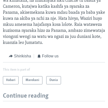
wa kimataifa, na linafanyika siku chache tu baada ya
Cameron, kutajwa katika kashfa ya nyaraka za
Panama, akisemekana kuwa mdau baada ya baba yake
kuwa na akiba ya nchi za nje. Hata hivyo, Waziri huyo
mkuu amesema hajafanya kosa lolote. Raia wataweza
kuzisoma nyaraka hizo za Panama, ambazo zimewataja
viongozi wengi na watu wa ngazi za juu duniani kote,
kuanzia leo Jumatatu.
Shirikisha
Follow us
This item is part of
Habari
Marekani
Dunia
Continue reading