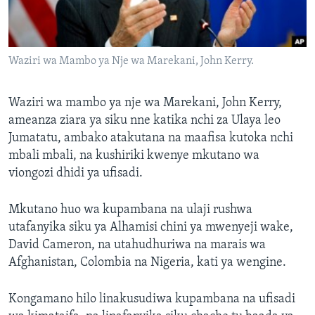
Waziri wa Mambo ya Nje wa Marekani, John Kerry.
Waziri wa mambo ya nje wa Marekani, John Kerry,
ameanza ziara ya siku nne katika nchi za Ulaya leo
Jumatatu, ambako atakutana na maafisa kutoka nchi
mbali mbali, na kushiriki kwenye mkutano wa
viongozi dhidi ya ufisadi.
Mkutano huo wa kupambana na ulaji rushwa
utafanyika siku ya Alhamisi chini ya mwenyeji wake,
David Cameron, na utahudhuriwa na marais wa
Afghanistan, Colombia na Nigeria, kati ya wengine.
Kongamano hilo linakusudiwa kupambana na ufisadi