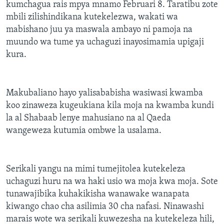
kumchagua rais mpya mnamo Februari 8. Taratibu zote
mbili zilishindikana kutekelezwa, wakati wa
mabishano juu ya maswala ambayo ni pamoja na
muundo wa tume ya uchaguzi inayosimamia upigaji
kura.
Makubaliano hayo yalisababisha wasiwasi kwamba
koo zinaweza kugeukiana kila moja na kwamba kundi
la al Shabaab lenye mahusiano na al Qaeda
wangeweza kutumia ombwe la usalama.
Serikali yangu na mimi tumejitolea kutekeleza
uchaguzi huru na wa haki usio wa moja kwa moja. Sote
tunawajibika kuhakikisha wanawake wanapata
kiwango chao cha asilimia 30 cha nafasi. Ninawashi
marais wote wa serikali kuwezesha na kutekeleza hili,