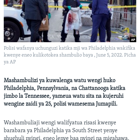
Polisi wafanya uchunguzi katika mji wa Philadelphia wakifika
kwenye eneo kulikotokea shambulio baya , June 5, 2022. Picha
ya AP
Mashambulizi ya kuwalenga watu wengi huko
Philadelphia, Pennsylvania, na Chattanooga katika
jimbo la Tennessee, yameua watu sita na kujeruhi
wengine zaidi ya 25, polisi wamesema Jumapili.
Washambuliaji wengi walifyatua risasi kwenye
barabara ya Philadelphia ya South Street yenye
shughuli nyingi, eneo lenye baa nyingi na migahawa,