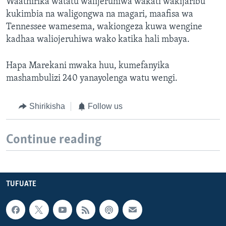
Waathirika watatu walijeruhiwa wakati wakijaribu
kukimbia na waligongwa na magari, maafisa wa
Tennessee wamesema, wakiongeza kuwa wengine
kadhaa waliojeruhiwa wako katika hali mbaya.
Hapa Marekani mwaka huu, kumefanyika
mashambulizi 240 yanayolenga watu wengi.
Shirikisha
Follow us
Continue reading
TUFUATE