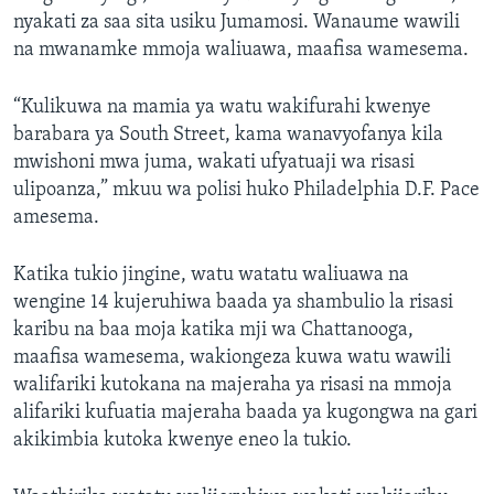
nyakati za saa sita usiku Jumamosi. Wanaume wawili
na mwanamke mmoja waliuawa, maafisa wamesema.
“Kulikuwa na mamia ya watu wakifurahi kwenye
barabara ya South Street, kama wanavyofanya kila
mwishoni mwa juma, wakati ufyatuaji wa risasi
ulipoanza,” mkuu wa polisi huko Philadelphia D.F. Pace
amesema.
Katika tukio jingine, watu watatu waliuawa na
wengine 14 kujeruhiwa baada ya shambulio la risasi
karibu na baa moja katika mji wa Chattanooga,
maafisa wamesema, wakiongeza kuwa watu wawili
walifariki kutokana na majeraha ya risasi na mmoja
alifariki kufuatia majeraha baada ya kugongwa na gari
akikimbia kutoka kwenye eneo la tukio.