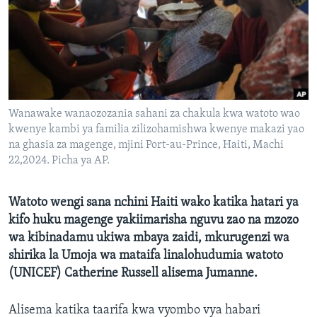
Wanawake wanaozozania sahani za chakula kwa watoto wao
kwenye kambi ya familia zilizohamishwa kwenye makazi yao
na ghasia za magenge, mjini Port-au-Prince, Haiti, Machi
22,2024. Picha ya AP.
Watoto wengi sana nchini Haiti wako katika hatari ya
kifo huku magenge yakiimarisha nguvu zao na mzozo
wa kibinadamu ukiwa mbaya zaidi, mkurugenzi wa
shirika la Umoja wa mataifa linalohudumia watoto
(UNICEF) Catherine Russell alisema Jumanne.
Alisema katika taarifa kwa vyombo vya habari