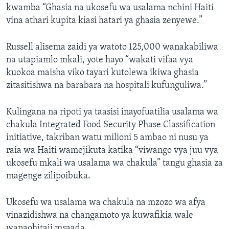
kwamba “Ghasia na ukosefu wa usalama nchini Haiti
vina athari kupita kiasi hatari ya ghasia zenyewe.”
Russell alisema zaidi ya watoto 125,000 wanakabiliwa
na utapiamlo mkali, yote hayo “wakati vifaa vya
kuokoa maisha viko tayari kutolewa ikiwa ghasia
zitasitishwa na barabara na hospitali kufunguliwa.”
Kulingana na ripoti ya taasisi inayofuatilia usalama wa
chakula Integrated Food Security Phase Classification
initiative, takriban watu milioni 5 ambao ni nusu ya
raia wa Haiti wamejikuta katika “viwango vya juu vya
ukosefu mkali wa usalama wa chakula” tangu ghasia za
magenge zilipoibuka.
Ukosefu wa usalama wa chakula na mzozo wa afya
vinazidishwa na changamoto ya kuwafikia wale
wanaohitaji msaada.