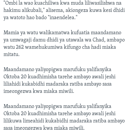
"Ombi la wao kuachiliwa kwa muda liliwasilishwa na
hakimu alikubali," alisema, akiongeza kuwa kesi dhidi
ya watoto hao bado "inaendelea."
Mamia ya watu walikamatwa kufuatia maandamano
ya umwagaji damu dhidi ya utawala wa Chad, ambapo
watu 262 wamehukumiwa kifungo cha hadi miaka
mitatu.
Maandamano yaliyopigwa marufuku yalifanyika
Oktoba 20 kuadhimisha tarehe ambayo awali jeshi
liliahidi kukabidhi madaraka ratiba ambayo sasa
imeongezwa kwa miaka miwili.
Maandamano yaliyopigwa marufuku yalifanyika
Oktoba 20 kuadhimisha tarehe ambayo awali jeshi
lilikuwa limeahidi kukabidhi madaraka ratiba ambayo
sasa imeongezwa kwa miaka miwili.