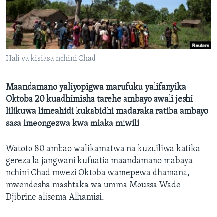
Hali ya kisiasa nchini Chad
Maandamano yaliyopigwa marufuku yalifanyika
Oktoba 20 kuadhimisha tarehe ambayo awali jeshi
lilikuwa limeahidi kukabidhi madaraka ratiba ambayo
sasa imeongezwa kwa miaka miwili
Watoto 80 ambao walikamatwa na kuzuiliwa katika
gereza la jangwani kufuatia maandamano mabaya
nchini Chad mwezi Oktoba wamepewa dhamana,
mwendesha mashtaka wa umma Moussa Wade
Djibrine alisema Alhamisi.