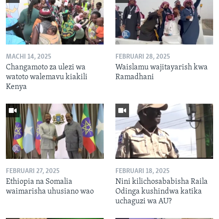
MACHI 14, 2025
FEBRUARI 28, 2025
Changamoto za ulezi wa
Waislamu wajitayarish kwa
watoto walemavu kiakili
Ramadhani
Kenya
FEBRUARI 27, 2025
FEBRUARI 18, 2025
Ethiopia na Somalia
Nini kilichosababisha Raila
waimarisha uhusiano wao
Odinga kushindwa katika
uchaguzi wa AU?