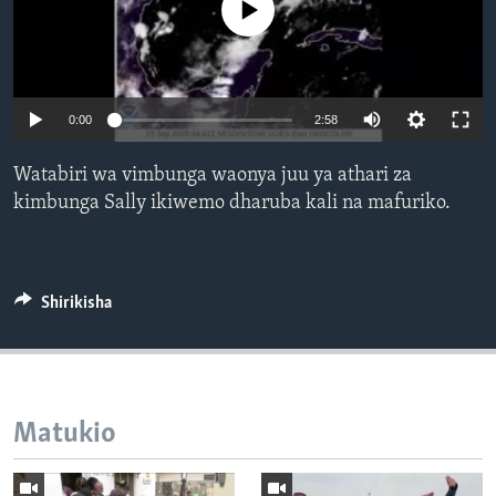
No media source currently available
0:00
2:58
Watabiri wa vimbunga waonya juu ya athari za
kimbunga Sally ikiwemo dharuba kali na mafuriko.
Shirikisha
Matukio