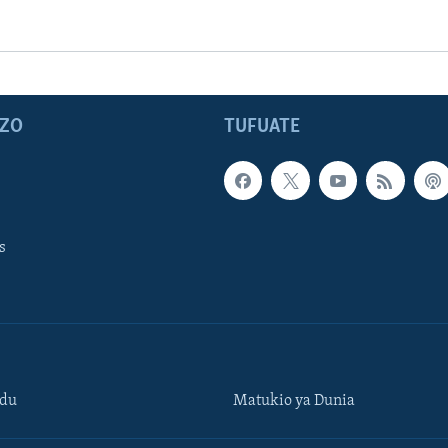
ZO
TUFUATE
s
ndu
Matukio ya Dunia