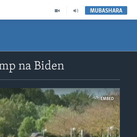
MUBASHARA
ump na Biden
EMBED