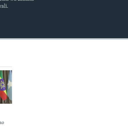
EMBED
ali.
ao