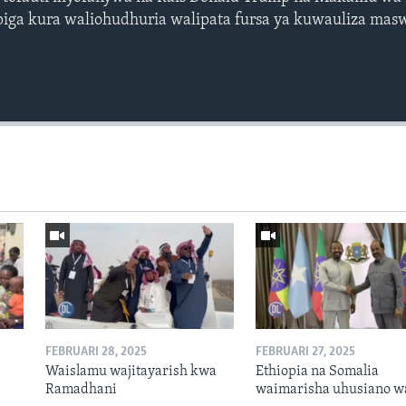
piga kura waliohudhuria walipata fursa ya kuwauliza masw
FEBRUARI 28, 2025
FEBRUARI 27, 2025
Waislamu wajitayarish kwa
Ethiopia na Somalia
Ramadhani
waimarisha uhusiano w