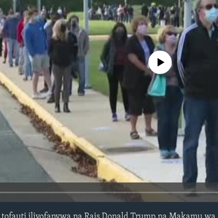
No media source currently avail
 tofauti iliyofanywa na Rais Donald Trump na Makamu wa