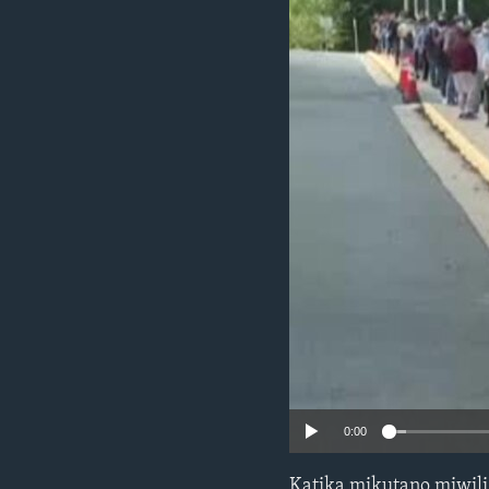
0:00
Katika mikutano miwili