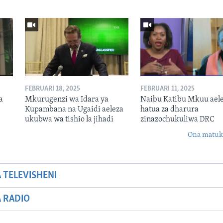
FEBRUARI 18, 2025
FEBRUARI 11, 2025
a
Mkurugenzi wa Idara ya
Naibu Katibu Mkuu ael
Kupambana na Ugaidi aeleza
hatua za dharura
ukubwa wa tishio la jihadi
zinazochukuliwa DRC
Ona matuki
A TELEVISHENI
A RADIO