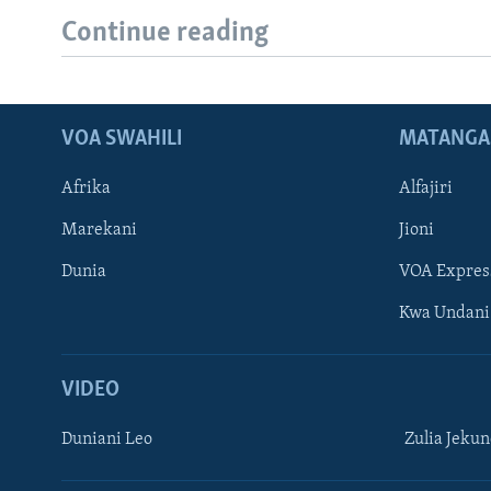
Continue reading
VOA SWAHILI
MATANGA
Afrika
Alfajiri
Marekani
Jioni
Dunia
VOA Expres
Kwa Undani
VIDEO
Duniani Leo
Zulia Jeku