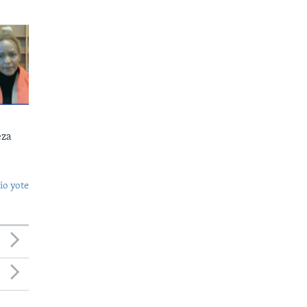
eza
o yote