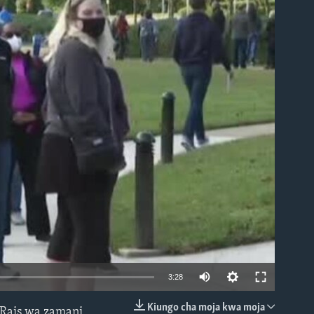
able
3:28
Kiungo cha moja kwa moja
 Rais wa zamani