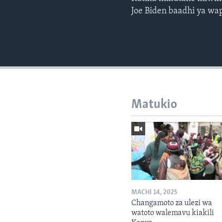
Joe Biden baadhi ya wa
Matukio
MACHI 14, 2025
Changamoto za ulezi wa
watoto walemavu kiakili