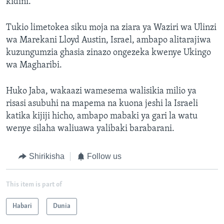
kidini.
Tukio limetokea siku moja na ziara ya Waziri wa Ulinzi
wa Marekani Lloyd Austin, Israel, ambapo alitarajiwa
kuzungumzia ghasia zinazo ongezeka kwenye Ukingo
wa Magharibi.
Huko Jaba, wakaazi wamesema walisikia milio ya
risasi asubuhi na mapema na kuona jeshi la Israeli
katika kijiji hicho, ambapo mabaki ya gari la watu
wenye silaha waliuawa yalibaki barabarani.
Shirikisha
Follow us
This item is part of
Habari
Dunia