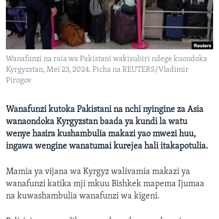
Wanafunzi na raia wa Pakistani wakisubiri ndege kuondoka
Kyrgyzstan, Mei 23, 2024. Picha na REUTERS/Vladimir
Pirogov
Wanafunzi kutoka Pakistani na nchi nyingine za Asia
wanaondoka Kyrgyzstan baada ya kundi la watu
wenye hasira kushambulia makazi yao mwezi huu,
ingawa wengine wanatumai kurejea hali itakapotulia.
Mamia ya vijana wa Kyrgyz walivamia makazi ya
wanafunzi katika mji mkuu Bishkek mapema Ijumaa
na kuwashambulia wanafunzi wa kigeni.