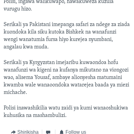
Polisi, ingawa walikuwapo, hawakuweza kuzuia
vurugu hizo.
Serikali ya Pakistani imepanga safari za ndege za ziada
kuondoka kila siku kutoka Bishkek na wanafunzi
wengi wanatumia fursa hiyo kurejea nyumbani,
angalau kwa muda.
Serikali ya Kyrgyzstan imejaribu kuwaondoa hofu
wanafunzi wa kigeni na kufanya mikutano na viongozi
wao, alisema Yousaf, ambaye alionyesha matumaini
kwamba wale wanaoondoka watarejea baada ya miezi
michache.
Polisi inawashikilia watu zaidi ya kumi wanaoshukiwa
kuhusika na mashambulizi.
Shirikisha
Follow us