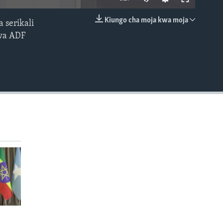
Kiungo cha moja kwa moja
 serikali
EMBED
wa ADF