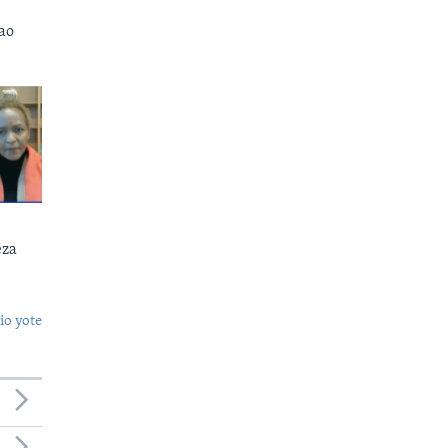
ao
eza
o yote