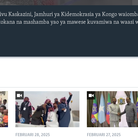
ivu Kaskazini, Jamhuri ya Kidemokrasia ya Kongo waiomba
utokana na mashamba yao ya mawese kuvamiwa na waasi 
FEBRUARI 28, 2025
FEBRUARI 27, 2025