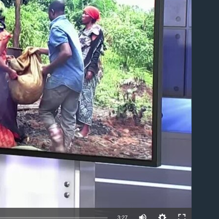
able
3:27