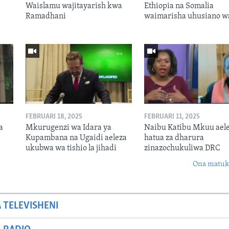
Waislamu wajitayarish kwa
Ethiopia na Somalia
Ramadhani
waimarisha uhusiano w
FEBRUARI 18, 2025
FEBRUARI 11, 2025
a
Mkurugenzi wa Idara ya
Naibu Katibu Mkuu ael
Kupambana na Ugaidi aeleza
hatua za dharura
ukubwa wa tishio la jihadi
zinazochukuliwa DRC
Ona matuki
A TELEVISHENI