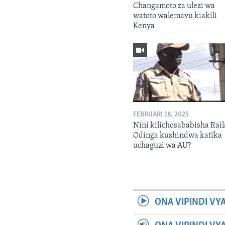
Changamoto za ulezi wa
watoto walemavu kiakili
Kenya
FEBRUARI 18, 2025
Nini kilichosababisha Rail
Odinga kushindwa katika
uchaguzi wa AU?
ONA VIPINDI VY