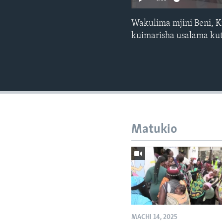
Wakulima mjini Beni, K
kuimarisha usalama k
Matukio
MACHI 14, 2025