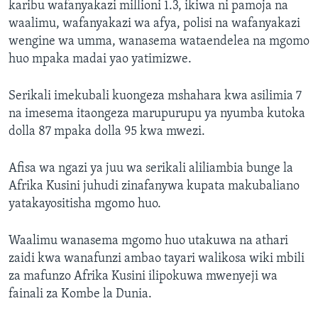
karibu wafanyakazi millioni 1.3, ikiwa ni pamoja na
waalimu, wafanyakazi wa afya, polisi na wafanyakazi
wengine wa umma, wanasema wataendelea na mgomo
huo mpaka madai yao yatimizwe.
Serikali imekubali kuongeza mshahara kwa asilimia 7
na imesema itaongeza marupurupu ya nyumba kutoka
dolla 87 mpaka dolla 95 kwa mwezi.
Afisa wa ngazi ya juu wa serikali aliliambia bunge la
Afrika Kusini juhudi zinafanywa kupata makubaliano
yatakayositisha mgomo huo.
Waalimu wanasema mgomo huo utakuwa na athari
zaidi kwa wanafunzi ambao tayari walikosa wiki mbili
za mafunzo Afrika Kusini ilipokuwa mwenyeji wa
fainali za Kombe la Dunia.