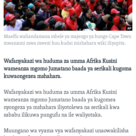
Maelfu waliandamana mbele ya majengo ya bunge Cape Town
mwanzoni mwa mwezi huu kudai mishahara wiki iliyopita.
Wafanyakazi wa huduma za umma Afrika Kusini
wameanza mgomo Jumatano baada ya serikali kugoma
kuwaongezea mshahara.
Wafanyakazi wa huduma za umma Afrika Kusini
wameanza mgomo Jumatano baada ya kugomea
nyongeza ya mshahara iliyotolewa na serikali kwa
sababu ilikuwa pungufu na ile waliyotaka.
Muungano wa vyama vya wafanyakazi unaowakilisha