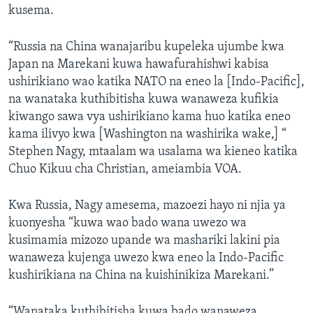
kusema.
“Russia na China wanajaribu kupeleka ujumbe kwa
Japan na Marekani kuwa hawafurahishwi kabisa
ushirikiano wao katika NATO na eneo la [Indo-Pacific],
na wanataka kuthibitisha kuwa wanaweza kufikia
kiwango sawa vya ushirikiano kama huo katika eneo
kama ilivyo kwa [Washington na washirika wake,] “
Stephen Nagy, mtaalam wa usalama wa kieneo katika
Chuo Kikuu cha Christian, ameiambia VOA.
Kwa Russia, Nagy amesema, mazoezi hayo ni njia ya
kuonyesha “kuwa wao bado wana uwezo wa
kusimamia mizozo upande wa mashariki lakini pia
wanaweza kujenga uwezo kwa eneo la Indo-Pacific
kushirikiana na China na kuishinikiza Marekani.”
“Wanataka kuthibitisha kuwa bado wanaweza