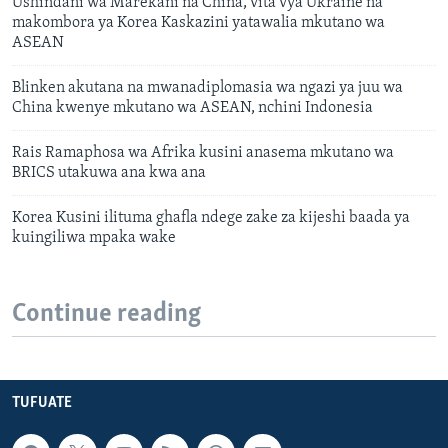
Ushindani wa Marekani na China, vita vya Ukraine na
makombora ya Korea Kaskazini yatawalia mkutano wa
ASEAN
Blinken akutana na mwanadiplomasia wa ngazi ya juu wa
China kwenye mkutano wa ASEAN, nchini Indonesia
Rais Ramaphosa wa Afrika kusini anasema mkutano wa
BRICS utakuwa ana kwa ana
Korea Kusini ilituma ghafla ndege zake za kijeshi baada ya
kuingiliwa mpaka wake
Continue reading
TUFUATE