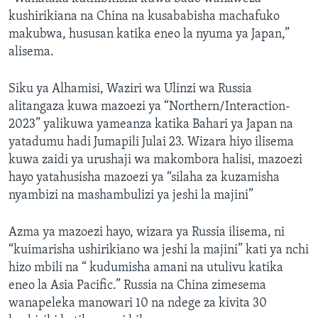
kushirikiana na China na kusababisha machafuko
makubwa, hususan katika eneo la nyuma ya Japan,”
alisema.
Siku ya Alhamisi, Waziri wa Ulinzi wa Russia
alitangaza kuwa mazoezi ya “Northern/Interaction-
2023” yalikuwa yameanza katika Bahari ya Japan na
yatadumu hadi Jumapili Julai 23. Wizara hiyo ilisema
kuwa zaidi ya urushaji wa makombora halisi, mazoezi
hayo yatahusisha mazoezi ya “silaha za kuzamisha
nyambizi na mashambulizi ya jeshi la majini”
Azma ya mazoezi hayo, wizara ya Russia ilisema, ni
“kuimarisha ushirikiano wa jeshi la majini” kati ya nchi
hizo mbili na “ kudumisha amani na utulivu katika
eneo la Asia Pacific.” Russia na China zimesema
wanapeleka manowari 10 na ndege za kivita 30