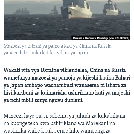
Mazoezi ya kijeshi ya pamoja kati ya China na Russia
yanaendelea huko katika Bahari ya Japan.
Wakati vita vya Ukraine vikiendelea, China na Russia
wamefanya mazoezi ya pamoja ya kijeshi katika Bahari
ya Japan ambapo wachambuzi wanasema ni ishara za
hivi karibuni za kuimarisha ushirikiano kati ya majeshi
ya nchi mbili zenye nguvu duniani.
Mazoezi hayo pia ni sehemu ya juhudi za kukabiliana
na kuongezeka kwa ushirikiano wa Marekani na
washirika wake katika eneo hilo, wameongeza