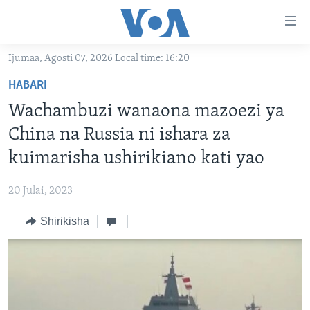
Upatikanaji
viungo
Nenda
Ijumaa, Agosti 07, 2026 Local time: 16:20
habari
HABARI
HABARI
kuu
VIDEO
KENYA
Nenda
Wachambuzi wanaona mazoezi ya
MATANGAZO YETU
katika
TANZANIA
DUNIANI LEO
China na Russia ni ishara za
urambazaji
JARIDA LA WIKIENDI
JAMHURI YA KIDEMOKRASIA YA KONGO
MAISHA NA AFYA
ALFAJIRI 0300 UTC
kuimarisha ushirikiano kati yao
Nenda
MAHOJIANO MAALUM: HABARI POTOFU
RWANDA
ZULIA JEKUNDU
VOA EXPRESS 1330 UTC
katika
20 Julai, 2023
tafuta
UGANDA
JIONI 1630 UTC
TUFUATE
Shirikisha
BURUNDI
KWA UNDANI 1800 UTC
AFRIKA
MAREKANI
Lugha
DUNIA