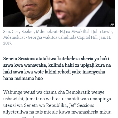
Sen. Cory Booker, Mdemokrat -N.J na Mwakilishi John Lewis,
Mdemokrat - Georgia wakitoa ushuhuda Capitol Hill, Jan. 11,
2017.
Seneta Sessions atatakiwa kutekeleza sheria ya haki
sawa kwa wanawake, kulinda haki za upigaji kura na
haki sawa kwa wote lakini rekodi yake inaonyesha
hana msimamo huo
Wabunge weusi wa chama cha Demokratik wenye
ushawishi, Jumatano walitoa ushahidi wao unaopinga
uteuzi wa Seneta wa Republika, Jeff Sessions
aliyeteuliwa na rais mteule kuwa mwanasheria mkuu