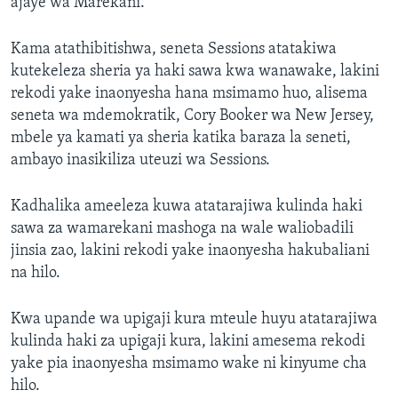
ajaye wa Marekani.
Kama atathibitishwa, seneta Sessions atatakiwa
kutekeleza sheria ya haki sawa kwa wanawake, lakini
rekodi yake inaonyesha hana msimamo huo, alisema
seneta wa mdemokratik, Cory Booker wa New Jersey,
mbele ya kamati ya sheria katika baraza la seneti,
ambayo inasikiliza uteuzi wa Sessions.
Kadhalika ameeleza kuwa atatarajiwa kulinda haki
sawa za wamarekani mashoga na wale waliobadili
jinsia zao, lakini rekodi yake inaonyesha hakubaliani
na hilo.
Kwa upande wa upigaji kura mteule huyu atatarajiwa
kulinda haki za upigaji kura, lakini amesema rekodi
yake pia inaonyesha msimamo wake ni kinyume cha
hilo.