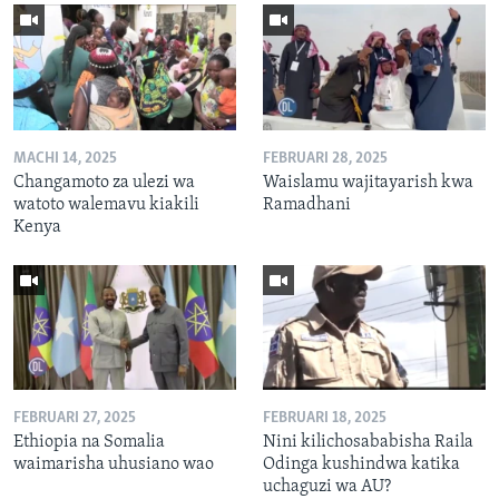
MACHI 14, 2025
FEBRUARI 28, 2025
Changamoto za ulezi wa
Waislamu wajitayarish kwa
watoto walemavu kiakili
Ramadhani
Kenya
FEBRUARI 27, 2025
FEBRUARI 18, 2025
Ethiopia na Somalia
Nini kilichosababisha Raila
waimarisha uhusiano wao
Odinga kushindwa katika
uchaguzi wa AU?