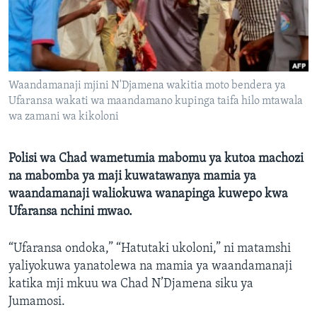
Waandamanaji mjini N'Djamena wakitia moto bendera ya
Ufaransa wakati wa maandamano kupinga taifa hilo mtawala
wa zamani wa kikoloni
Polisi wa Chad wametumia mabomu ya kutoa machozi
na mabomba ya maji kuwatawanya mamia ya
waandamanaji waliokuwa wanapinga kuwepo kwa
Ufaransa nchini mwao.
“Ufaransa ondoka,” “Hatutaki ukoloni,” ni matamshi
yaliyokuwa yanatolewa na mamia ya waandamanaji
katika mji mkuu wa Chad N’Djamena siku ya
Jumamosi.