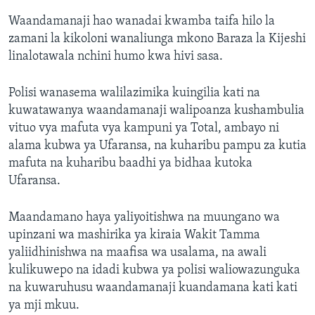
Waandamanaji hao wanadai kwamba taifa hilo la
zamani la kikoloni wanaliunga mkono Baraza la Kijeshi
linalotawala nchini humo kwa hivi sasa.
Polisi wanasema walilazimika kuingilia kati na
kuwatawanya waandamanaji walipoanza kushambulia
vituo vya mafuta vya kampuni ya Total, ambayo ni
alama kubwa ya Ufaransa, na kuharibu pampu za kutia
mafuta na kuharibu baadhi ya bidhaa kutoka
Ufaransa.
Maandamano haya yaliyoitishwa na muungano wa
upinzani wa mashirika ya kiraia Wakit Tamma
yaliidhinishwa na maafisa wa usalama, na awali
kulikuwepo na idadi kubwa ya polisi waliowazunguka
na kuwaruhusu waandamanaji kuandamana kati kati
ya mji mkuu.