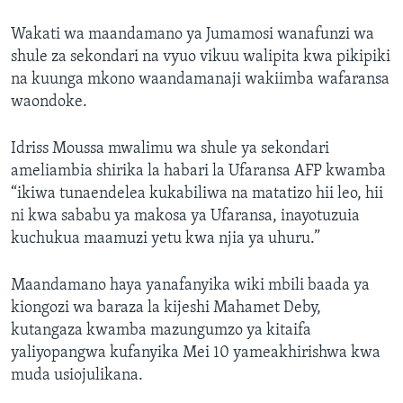
Wakati wa maandamano ya Jumamosi wanafunzi wa
shule za sekondari na vyuo vikuu walipita kwa pikipiki
na kuunga mkono waandamanaji wakiimba wafaransa
waondoke.
Idriss Moussa mwalimu wa shule ya sekondari
ameliambia shirika la habari la Ufaransa AFP kwamba
“ikiwa tunaendelea kukabiliwa na matatizo hii leo, hii
ni kwa sababu ya makosa ya Ufaransa, inayotuzuia
kuchukua maamuzi yetu kwa njia ya uhuru.”
Maandamano haya yanafanyika wiki mbili baada ya
kiongozi wa baraza la kijeshi Mahamet Deby,
kutangaza kwamba mazungumzo ya kitaifa
yaliyopangwa kufanyika Mei 10 yameakhirishwa kwa
muda usiojulikana.