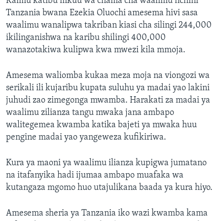
Kaimu katibu mkuu wa chama cha waalimu nchini
Tanzania bwana Ezekia Oluochi amesema hivi sasa
waalimu wanalipwa takriban kiasi cha silingi 244,000
ikilinganishwa na karibu shilingi 400,000
wanazotakiwa kulipwa kwa mwezi kila mmoja.
Amesema waliomba kukaa meza moja na viongozi wa
serikali ili kujaribu kupata suluhu ya madai yao lakini
juhudi zao zimegonga mwamba. Harakati za madai ya
waalimu zilianza tangu mwaka jana ambapo
walitegemea kwamba katika bajeti ya mwaka huu
pengine madai yao yangeweza kufikiriwa.
Kura ya maoni ya waalimu ilianza kupigwa jumatano
na itafanyika hadi ijumaa ambapo muafaka wa
kutangaza mgomo huo utajulikana baada ya kura hiyo.
Amesema sheria ya Tanzania iko wazi kwamba kama