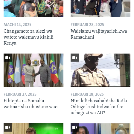
MACHI 14, 2025
FEBRUARI 28, 2025
Changamoto za ulezi wa
Waislamu wajitayarish kwa
watoto walemavu kiakili
Ramadhani
Kenya
FEBRUARI 27, 2025
FEBRUARI 18, 2025
Ethiopia na Somalia
Nini kilichosababisha Raila
waimarisha uhusiano wao
Odinga kushindwa katika
uchaguzi wa AU?