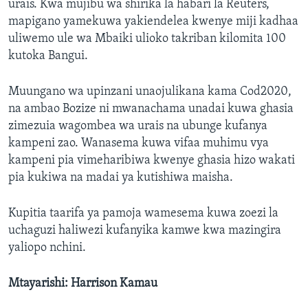
urais. Kwa mujibu wa shirika la habari la Reuters,
mapigano yamekuwa yakiendelea kwenye miji kadhaa
uliwemo ule wa Mbaiki ulioko takriban kilomita 100
kutoka Bangui.
Muungano wa upinzani unaojulikana kama Cod2020,
na ambao Bozize ni mwanachama unadai kuwa ghasia
zimezuia wagombea wa urais na ubunge kufanya
kampeni zao. Wanasema kuwa vifaa muhimu vya
kampeni pia vimeharibiwa kwenye ghasia hizo wakati
pia kukiwa na madai ya kutishiwa maisha.
Kupitia taarifa ya pamoja wamesema kuwa zoezi la
uchaguzi haliwezi kufanyika kamwe kwa mazingira
yaliopo nchini.
Mtayarishi: Harrison Kamau