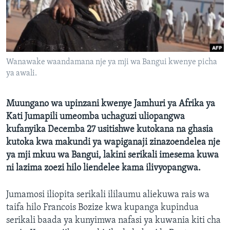
Wanawake waandamana nje ya mji wa Bangui kwenye picha
ya awali.
Muungano wa upinzani kwenye Jamhuri ya Afrika ya
Kati Jumapili umeomba uchaguzi uliopangwa
kufanyika Decemba 27 usitishwe kutokana na ghasia
kutoka kwa makundi ya wapiganaji zinazoendelea nje
ya mji mkuu wa Bangui, lakini serikali imesema kuwa
ni lazima zoezi hilo liendelee kama ilivyopangwa.
Jumamosi iliopita serikali ililaumu aliekuwa rais wa
taifa hilo Francois Bozize kwa kupanga kupindua
serikali baada ya kunyimwa nafasi ya kuwania kiti cha